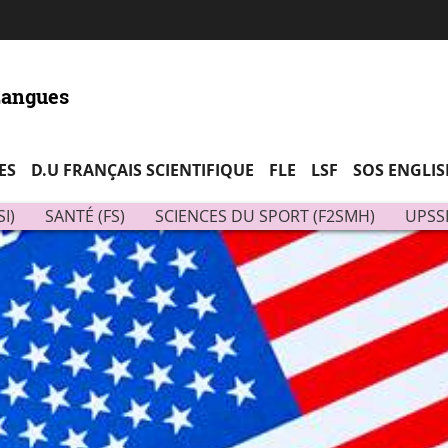
Aller
Navigation
Accès
Connexion
au
directs
contenu
Langues
ES
D.U FRANÇAIS SCIENTIFIQUE
FLE
LSF
SOS ENGLIS
I)
SANTÉ (FS)
SCIENCES DU SPORT (F2SMH)
UPSS