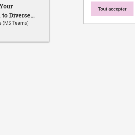
 Your
Tout accepter
 to Diverse
ne (MS Teams)
es workshop