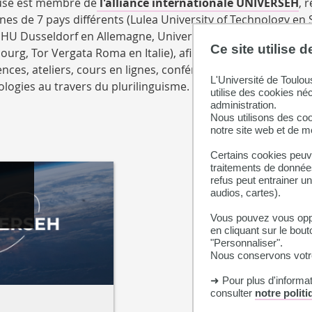
ouse est membre de
l'alliance internationale UNIVERSEH
, 
es de 7 pays différents (Lulea University of Technology en
HU Dusseldorf en Allemagne, Université de Namur en Belgi
Ce site utilise 
urg, Tor Vergata Roma en Italie), afin de promouvoir des ac
nces, ateliers, cours en lignes, conférences, etc.) sur le th
L'Université de Toulou
ologies au travers du plurilinguisme.
utilise des cookies né
administration.
Nous utilisons des coo
notre site web et de 
Certains cookies peuve
traitements de données
refus peut entrainer u
audios, cartes).
Vous pouvez vous oppo
en cliquant sur le bout
"Personnaliser".
Nous conservons votre
➜ Pour plus d'informa
consulter
notre polit