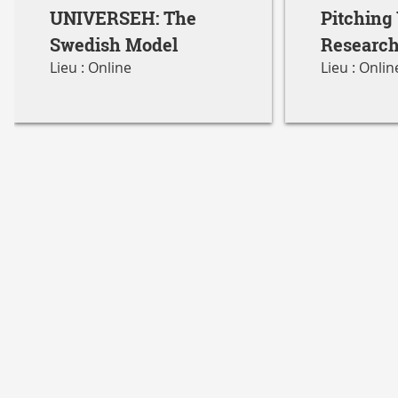
UNIVERSEH: The
Pitching
Swedish Model
Research
Lieu : Online
Lieu : Onli
Audienc
ERASMUS
DMFI
ERASMUS MUNDUS ET NEU
F2SMH