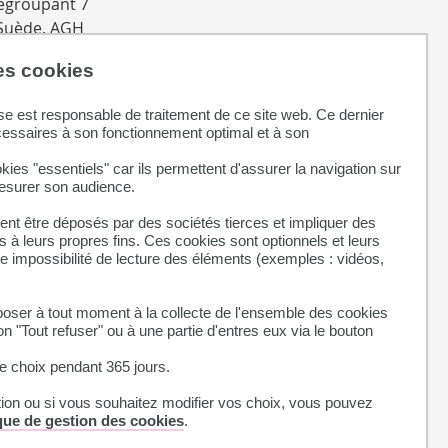
regroupant 7
 Suède, AGH
que,
des cookies
tivités
ème des
se est responsable de traitement de ce site web. Ce dernier
cessaires à son fonctionnement optimal et à son
kies "essentiels" car ils permettent d'assurer la navigation sur
mesurer son audience.
nt être déposés par des sociétés tierces et impliquer des
 à leurs propres fins. Ces cookies sont optionnels et leurs
ne impossibilité de lecture des éléments (exemples : vidéos,
ser à tout moment à la collecte de l'ensemble des cookies
on "Tout refuser" ou à une partie d'entres eux via le bouton
 choix pendant 365 jours.
tion ou si vous souhaitez modifier vos choix, vous pouvez
ique de gestion des cookies
.