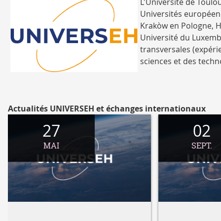
L'Université de Toul
Universités européenn
Krakòw en Pologne, H
Université du Luxembo
transversales (expérie
sciences et des techn
log
universeh
Actualités UNIVERSEH et échanges internationaux
27
02
MAI
SEPT.